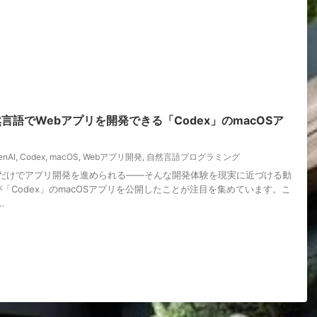
然言語でWebアプリを開発できる「Codex」のmacOSア
enAI
,
Codex
,
macOS
,
Webアプリ開発
,
自然言語プログラミング
だけでアプリ開発を進められる――そんな開発体験を現実に近づける動
Iが「Codex」のmacOSアプリを公開したことが注目を集めています。こ
.