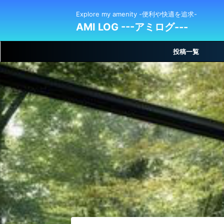
Explore my amenity -便利や快適を追求-
AMI LOG ---アミログ---
投稿一覧