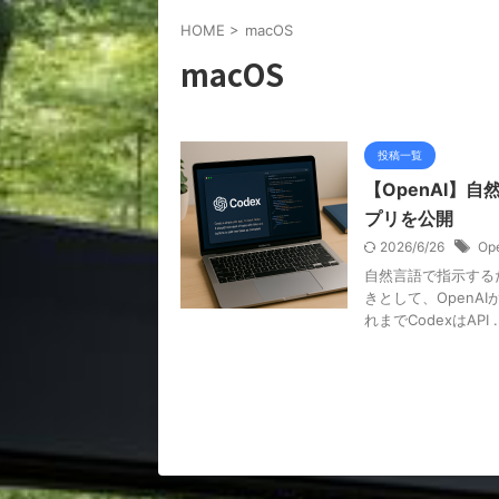
HOME
>
macOS
macOS
投稿一覧
【OpenAI】自
プリを公開
2026/6/26
Op
自然言語で指示する
きとして、OpenA
れまでCodexはAPI ..