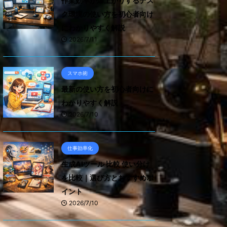
作業効率が爆上がりするデス
ク環境の使い方を初心者向け
にわかりやすく解説
2026/7/11
スマホ術
最新の使い方を初心者向けに
わかりやすく解説
2026/7/10
仕事効率化
生成AIツール 比較 使い分け
を比較｜選び方とおすすめポ
イント
2026/7/10