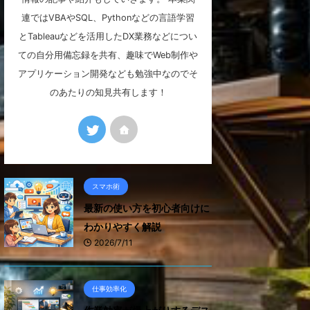
連ではVBAやSQL、Pythonなどの言語学習
とTableauなどを活用したDX業務などについ
ての自分用備忘録を共有、趣味でWeb制作や
アプリケーション開発なども勉強中なのでそ
のあたりの知見共有します！
スマホ術
最新の使い方を初心者向けに
わかりやすく解説
2026/7/11
仕事効率化